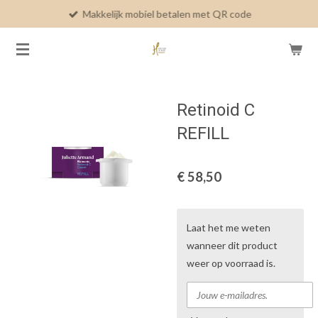
Makkelijk mobiel betalen met QR code
Ga
direct
naar
de
hoofdinhoud
Retinoid C
REFILL
€ 58,50
Laat het me weten
wanneer dit product
weer op voorraad is.